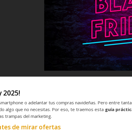
y 2025!
 smartphone o adelantar tus compras navideñas. Pero entre tant
ndo algo que no necesitas. Por eso, te traemos esta
guía práctic
las trampas del marketing.
ntes de mirar ofertas