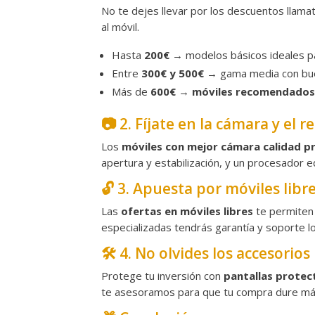
No te dejes llevar por los descuentos llama
al móvil.
Hasta
200€
→ modelos básicos ideales pa
Entre
300€ y 500€
→ gama media con bue
Más de
600€
→
móviles recomendados
📷 2. Fíjate en la cámara y el 
Los
móviles con mejor cámara calidad p
apertura y estabilización, y un procesador
🔓 3. Apuesta por móviles libr
Las
ofertas en móviles libres
te permiten
especializadas tendrás garantía y soporte lo
🛠️ 4. No olvides los accesorios
Protege tu inversión con
pantallas protec
te asesoramos para que tu compra dure má