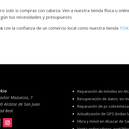
o solo si compras con cabeza. Ven a nuestra tienda física u onlin
según tus necesidades y presupuesto.
es
con la confianza de un comercio local como nuestra tienda
TOK
okio
Reparación de móviles en Alc
Doctor Mazuecos, 7
Recuperación de datos: en mó
0 Alcázar de San Juan
Reparación de pc sobremesa y
ad Real
Actualización de GPS (todas l
Fibra y móvil en Alcazar de S
Venta ordenadores, portátile