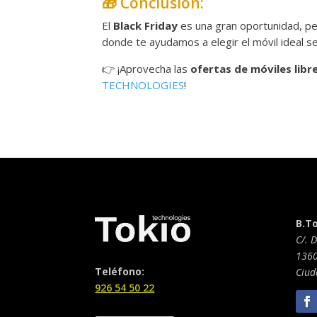
🎁 Conclusión:
El
Black Friday
es una gran oportunidad, per
donde te ayudamos a elegir el móvil ideal 
👉 ¡Aprovecha las
ofertas de móviles libr
TECHNOLOGIES
!
B.T
C/. 
1360
Teléfono:
Ciud
926 54 50 22