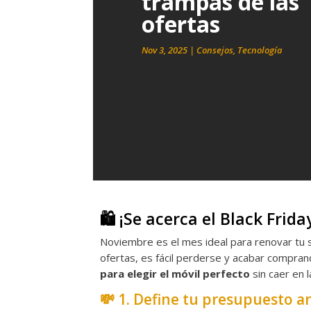
trampas de las
ofertas
Nov 3, 2025
|
Consejos
,
Tecnología
🛍️ ¡Se acerca el Black Frida
Noviembre es el mes ideal para renovar tu
ofertas, es fácil perderse y acabar compra
para elegir el móvil perfecto
sin caer en 
💸 1. Define tu presupuesto a