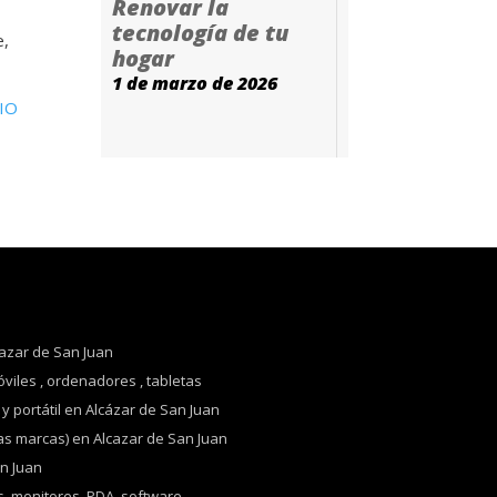
Renovar la
tecnología de tu
e,
hogar
1 de marzo de 2026
IO
azar de San Juan
viles , ordenadores , tabletas
 portátil en Alcázar de San Juan
as marcas) en Alcazar de San Juan
an Juan
s, monitores, PDA, software…