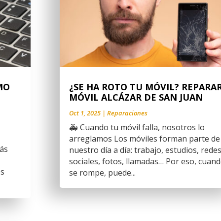
MO
¿SE HA ROTO TU MÓVIL? REPARA
MÓVIL ALCÁZAR DE SAN JUAN
Oct 1, 2025
|
Reparaciones
🚑 Cuando tu móvil falla, nosotros lo
arreglamos Los móviles forman parte de
más
nuestro día a día: trabajo, estudios, rede
sociales, fotos, llamadas… Por eso, cuan
os
se rompe, puede...