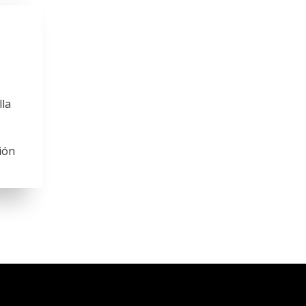
lla
ión